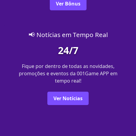
Ver Bônus
📢 Notícias em Tempo Real
24/7
Fique por dentro de todas as novidades,
promoções e eventos da 001Game APP em
tempo real!
Ver Notícias