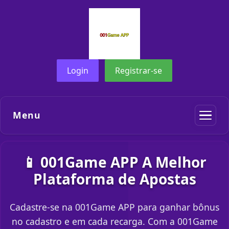
Login
Registrar-se
Menu
📱 001Game APP A Melhor
Plataforma de Apostas
Cadastre-se na 001Game APP para ganhar bônus
no cadastro e em cada recarga. Com a 001Game