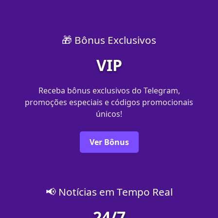
🎁 Bônus Exclusivos
VIP
Receba bônus exclusivos do Telegram,
promoções especiais e códigos promocionais
únicos!
Ver Bônus
📢 Notícias em Tempo Real
24/7