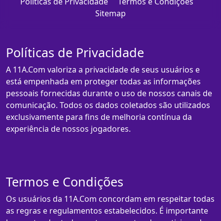
Políticas de Privacidade
Termos e Condições
Sitemap
Políticas de Privacidade
A 11A.Com valoriza a privacidade de seus usuários e
está empenhada em proteger todas as informações
pessoais fornecidas durante o uso de nossos canais de
comunicação. Todos os dados coletados são utilizados
exclusivamente para fins de melhoria contínua da
experiência de nossos jogadores.
Termos e Condições
Os usuários da 11A.Com concordam em respeitar todas
as regras e regulamentos estabelecidos. É importante