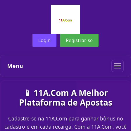
Login
Registrar-se
Menu
📱 11A.Com A Melhor
Plataforma de Apostas
Cadastre-se na 11A.Com para ganhar bônus no
cadastro e em cada recarga. Com a 11A.Com, você