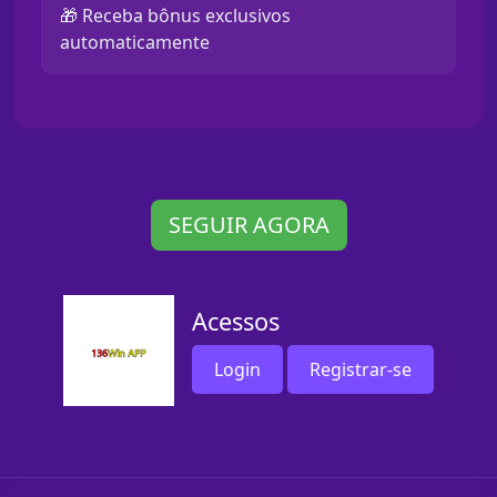
🎁 Receba bônus exclusivos
automaticamente
SEGUIR AGORA
Acessos
Login
Registrar-se