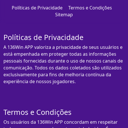
Políticas de Privacidade
Termos e Condições
Sitemap
Políticas de Privacidade
A 136Win APP valoriza a privacidade de seus usuários e
está empenhada em proteger todas as informações
pessoais fornecidas durante o uso de nossos canais de
comunicação. Todos os dados coletados são utilizados
exclusivamente para fins de melhoria contínua da
experiência de nossos jogadores.
Termos e Condições
Os usuários da 136Win APP concordam em respeitar