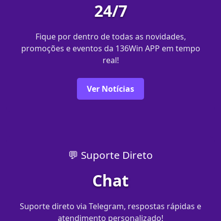
24/7
Fique por dentro de todas as novidades,
promoções e eventos da 136Win APP em tempo
real!
Ver Notícias
💬 Suporte Direto
Chat
Suporte direto via Telegram, respostas rápidas e
atendimento personalizado!