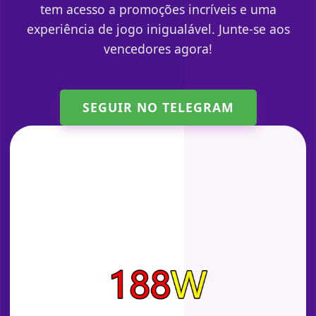
tem acesso a promoções incríveis e uma
experiência de jogo inigualável. Junte-se aos
vencedores agora!
SEGUIR NO TELEGRAM