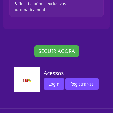
🎁 Receba bônus exclusivos
automaticamente
SEGUIR AGORA
Acessos
Login
Registrar-se