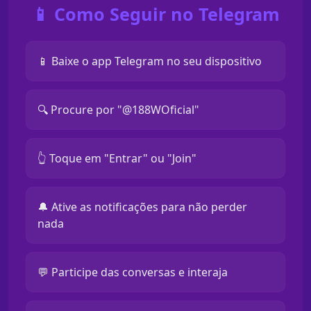
📱 Como Seguir no Telegram
📱 Baixe o app Telegram no seu dispositivo
🔍 Procure por "@188WOficial"
👆 Toque em "Entrar" ou "Join"
🔔 Ative as notificações para não perder
nada
💬 Participe das conversas e interaja