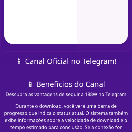
📱 Canal Oficial no Telegram!
📱 Benefícios do Canal
Descubra as vantagens de seguir a 188W no Telegram
Durante o download, você verá uma barra de
progresso que indica o status atual. O sistema também
exibe informações sobre a velocidade de download e o
tempo estimado para conclusão. Se a conexão for