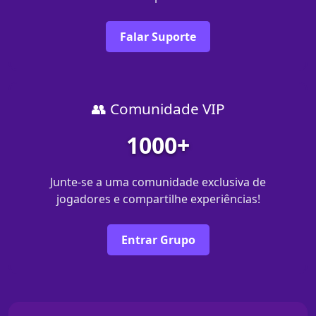
Falar Suporte
👥 Comunidade VIP
1000+
Junte-se a uma comunidade exclusiva de
jogadores e compartilhe experiências!
Entrar Grupo