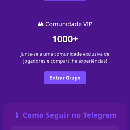
👥 Comunidade VIP
1000+
Junte-se a uma comunidade exclusiva de
jogadores e compartilhe experiências!
Entrar Grupo
📱 Como Seguir no Telegram