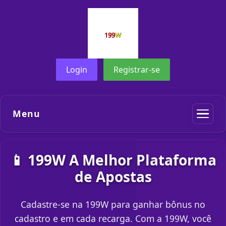
Login
Registrar-se
Menu
📱 199W A Melhor Plataforma
de Apostas
Cadastre-se na 199W para ganhar bônus no
cadastro e em cada recarga. Com a 199W, você