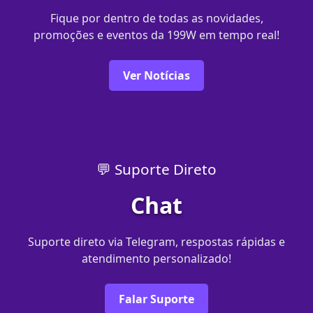
Fique por dentro de todas as novidades,
promoções e eventos da 199W em tempo real!
Ver Notícias
💬 Suporte Direto
Chat
Suporte direto via Telegram, respostas rápidas e
atendimento personalizado!
Falar Suporte