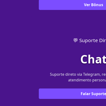
Ver Bônus
💬 Suporte Di
Cha
Suporte direto via Telegram, r
atendimento persona
Falar Suport