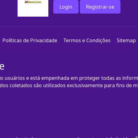
Login
Registrar-se
Políticas de Privacidade
Termos e Condições
Sitemap
de
us usuários e está empenhada em proteger todas as inform
os coletados são utilizados exclusivamente para fins de m