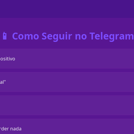
📱 Como Seguir no Telegram
ositivo
al"
erder nada