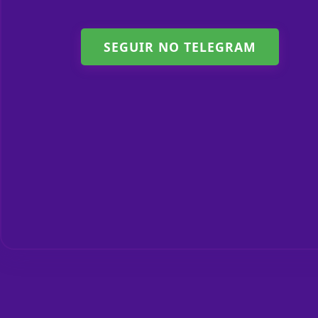
SEGUIR NO TELEGRAM