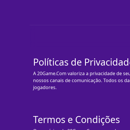
Políticas de Privacida
A 20Game.Com valoriza a privacidade de se
nossos canais de comunicação. Todos os dad
jogadores.
Termos e Condições