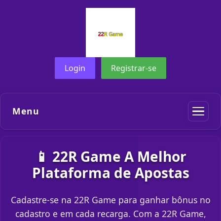
Login
Registrar-se
Menu
📱 22R Game A Melhor
Plataforma de Apostas
Cadastre-se na 22R Game para ganhar bônus no
cadastro e em cada recarga. Com a 22R Game,