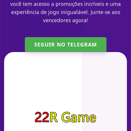
você tem acesso a promoções incríveis e uma
experiência de jogo inigualável. Junte-se aos
vencedores agora!
SEGUIR NO TELEGRAM