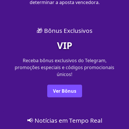
determinar a aposta vencedora.
🎁 Bônus Exclusivos
VIP
Receba bônus exclusivos do Telegram,
promoções especiais e códigos promocionais
únicos!
Ver Bônus
📢 Notícias em Tempo Real