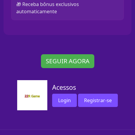
🎁 Receba bônus exclusivos
automaticamente
SEGUIR AGORA
Acessos
Login
Registrar-se