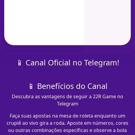
📱 Canal Oficial no Telegram!
📱 Benefícios do Canal
Descubra as vantagens de seguir a 22R Game no
Telegram
Faça suas apostas na mesa de roleta enquanto um
crupiê ao vivo gira a roda. Aposte em números, cores
ou outras combinações específicas e observe a bola