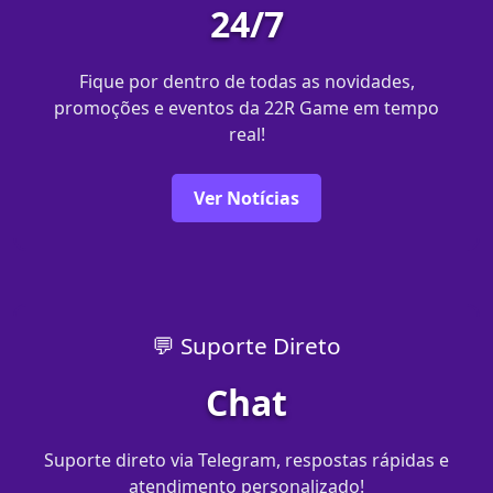
24/7
Fique por dentro de todas as novidades,
promoções e eventos da 22R Game em tempo
real!
Ver Notícias
💬 Suporte Direto
Chat
Suporte direto via Telegram, respostas rápidas e
atendimento personalizado!