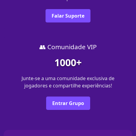
Falar Suporte
👥 Comunidade VIP
1000+
Junte-se a uma comunidade exclusiva de
jogadores e compartilhe experiências!
Entrar Grupo