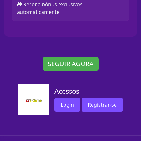
🎁 Receba bônus exclusivos
automaticamente
SEGUIR AGORA
Acessos
Login
Registrar-se