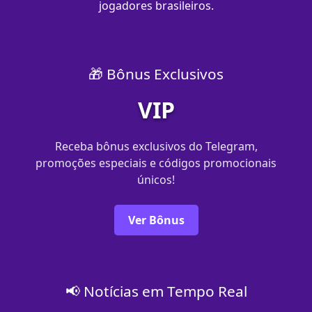
jogadores brasileiros.
🎁 Bônus Exclusivos
VIP
Receba bônus exclusivos do Telegram,
promoções especiais e códigos promocionais
únicos!
Ver Bônus
📢 Notícias em Tempo Real