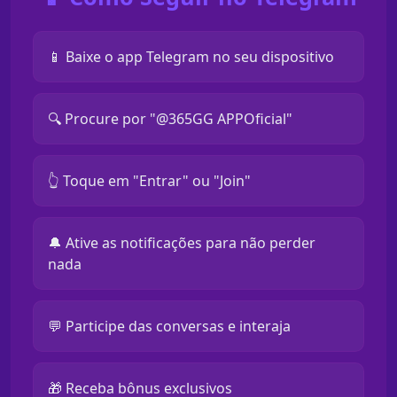
📱 Baixe o app Telegram no seu dispositivo
🔍 Procure por "@365GG APPOficial"
👆 Toque em "Entrar" ou "Join"
🔔 Ative as notificações para não perder
nada
💬 Participe das conversas e interaja
🎁 Receba bônus exclusivos