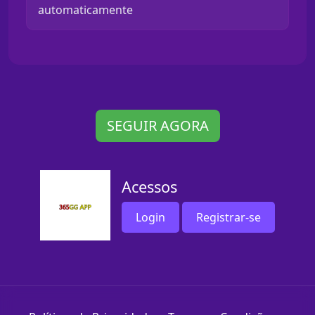
automaticamente
SEGUIR AGORA
Acessos
Login
Registrar-se