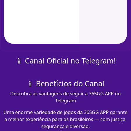
📱 Canal Oficial no Telegram!
📱 Benefícios do Canal
Descubra as vantagens de seguir a 365GG APP no
Telegram
Uma enorme variedade de jogos da 365GG APP garante
a melhor experiência para os brasileiros — com justiça,
segurança e diversão.