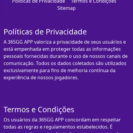
Políticas de Privacidade
Termos e Condições
Sitemap
Políticas de Privacidade
A 365GG APP valoriza a privacidade de seus usuários e
está empenhada em proteger todas as informações
pessoais fornecidas durante o uso de nossos canais de
comunicação. Todos os dados coletados são utilizados
exclusivamente para fins de melhoria contínua da
experiência de nossos jogadores.
Termos e Condições
Os usuários da 365GG APP concordam em respeitar
todas as regras e regulamentos estabelecidos. É