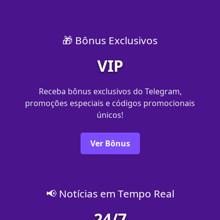
🎁 Bônus Exclusivos
VIP
Receba bônus exclusivos do Telegram,
promoções especiais e códigos promocionais
únicos!
Ver Bônus
📢 Notícias em Tempo Real
24/7