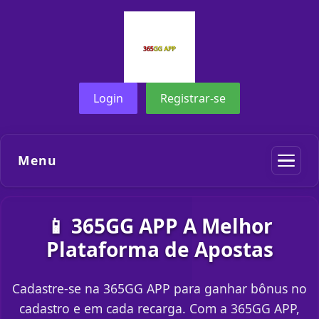
Login
Registrar-se
Menu
📱 365GG APP A Melhor
Plataforma de Apostas
Cadastre-se na 365GG APP para ganhar bônus no
cadastro e em cada recarga. Com a 365GG APP,