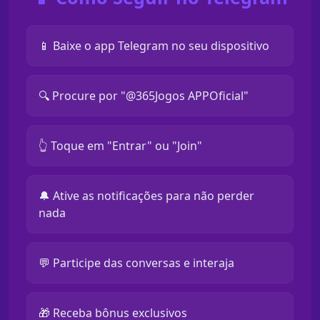
📱 Baixe o app Telegram no seu dispositivo
🔍 Procure por "@365Jogos APPOficial"
👆 Toque em "Entrar" ou "Join"
🔔 Ative as notificações para não perder
nada
💬 Participe das conversas e interaja
🎁 Receba bônus exclusivos