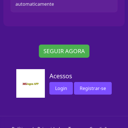
automaticamente
SEGUIR AGORA
Acessos
Login
Registrar-se