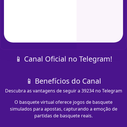
📱 Canal Oficial no Telegram!
📱 Benefícios do Canal
Descubra as vantagens de seguir a 39234 no Telegram
O basquete virtual oferece jogos de basquete
simulados para apostas, capturando a emoção de
partidas de basquete reais.