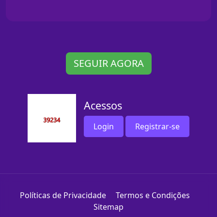
SEGUIR AGORA
Acessos
Login
Registrar-se
Políticas de Privacidade
Termos e Condições
Sitemap