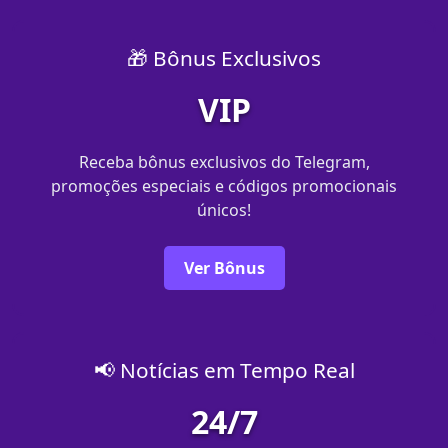
🎁 Bônus Exclusivos
VIP
Receba bônus exclusivos do Telegram,
promoções especiais e códigos promocionais
únicos!
Ver Bônus
📢 Notícias em Tempo Real
24/7