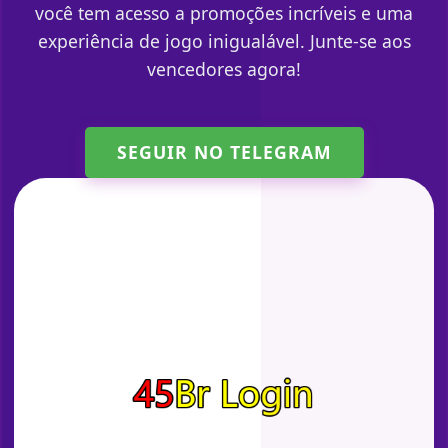
você tem acesso a promoções incríveis e uma
experiência de jogo inigualável. Junte-se aos
vencedores agora!
SEGUIR NO TELEGRAM