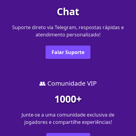
Chat
Suporte direto via Telegram, respostas rápidas e
atendimento personalizado!
Falar Suporte
👥 Comunidade VIP
1000+
Junte-se a uma comunidade exclusiva de
jogadores e compartilhe experiências!