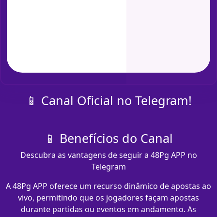
📱 Canal Oficial no Telegram!
📱 Benefícios do Canal
Descubra as vantagens de seguir a 48Pg APP no
Telegram
A 48Pg APP oferece um recurso dinâmico de apostas ao
vivo, permitindo que os jogadores façam apostas
durante partidas ou eventos em andamento. As