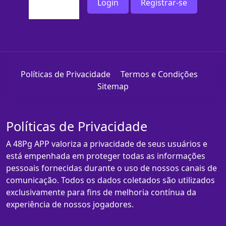
Login
Registrar-se
Políticas de Privacidade
Termos e Condições
Sitemap
Políticas de Privacidade
A 48Pg APP valoriza a privacidade de seus usuários e
está empenhada em proteger todas as informações
pessoais fornecidas durante o uso de nossos canais de
comunicação. Todos os dados coletados são utilizados
exclusivamente para fins de melhoria contínua da
experiência de nossos jogadores.