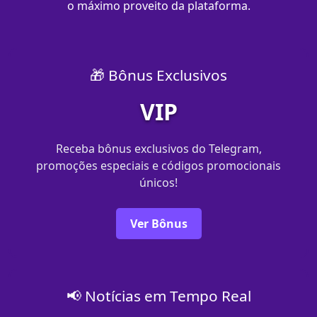
o máximo proveito da plataforma.
🎁 Bônus Exclusivos
VIP
Receba bônus exclusivos do Telegram,
promoções especiais e códigos promocionais
únicos!
Ver Bônus
📢 Notícias em Tempo Real