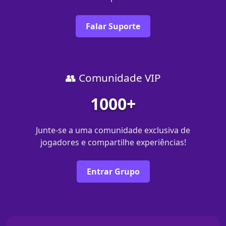
Falar Suporte
👥 Comunidade VIP
1000+
Junte-se a uma comunidade exclusiva de
jogadores e compartilhe experiências!
Entrar Grupo