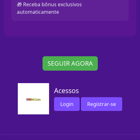
🎁 Receba bônus exclusivos
automaticamente
SEGUIR AGORA
Acessos
Login
Registrar-se