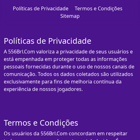
Políticas de Privacidade
Termos e Condições
Sitemap
Políticas de Privacidade
A 556Brl.Com valoriza a privacidade de seus usuários e
está empenhada em proteger todas as informações
pessoais fornecidas durante o uso de nossos canais de
comunicação. Todos os dados coletados são utilizados
exclusivamente para fins de melhoria contínua da
experiência de nossos jogadores.
Termos e Condições
Os usuários da 556Brl.Com concordam em respeitar