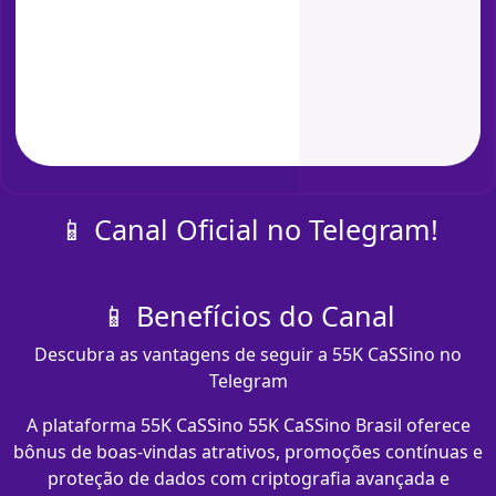
📱 Canal Oficial no Telegram!
📱 Benefícios do Canal
Descubra as vantagens de seguir a 55K CaSSino no
Telegram
A plataforma 55K CaSSino 55K CaSSino Brasil oferece
bônus de boas-vindas atrativos, promoções contínuas e
proteção de dados com criptografia avançada e