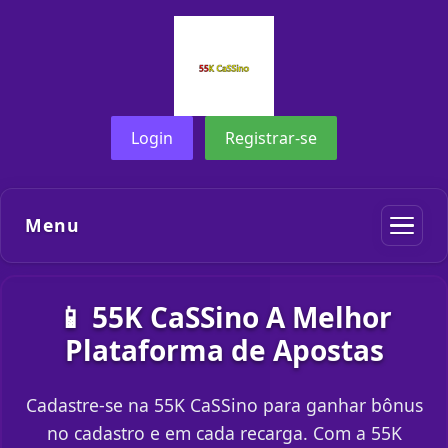
Login
Registrar-se
Menu
📱 55K CaSSino A Melhor
Plataforma de Apostas
Cadastre-se na 55K CaSSino para ganhar bônus
no cadastro e em cada recarga. Com a 55K