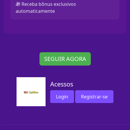
🎁 Receba bônus exclusivos
automaticamente
SEGUIR AGORA
Acessos
Login
Registrar-se