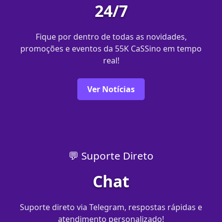
24/7
Fique por dentro de todas as novidades,
promoções e eventos da 55K CaSSino em tempo
real!
Ver Notícias
💬 Suporte Direto
Chat
Suporte direto via Telegram, respostas rápidas e
atendimento personalizado!