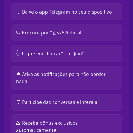
📱 Baixe o app Telegram no seu dispositivo
🔍 Procure por "@5757Oficial"
👆 Toque em "Entrar" ou "Join"
🔔 Ative as notificações para não perder
nada
💬 Participe das conversas e interaja
🎁 Receba bônus exclusivos
automaticamente