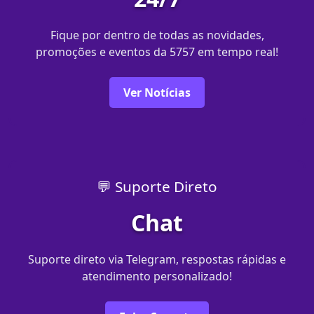
Fique por dentro de todas as novidades,
promoções e eventos da 5757 em tempo real!
Ver Notícias
💬 Suporte Direto
Chat
Suporte direto via Telegram, respostas rápidas e
atendimento personalizado!