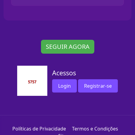
SEGUIR AGORA
Acessos
Login
Registrar-se
Políticas de Privacidade
Termos e Condições