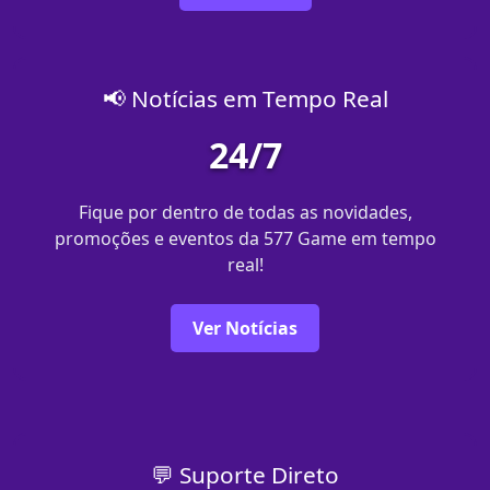
📢 Notícias em Tempo Real
24/7
Fique por dentro de todas as novidades,
promoções e eventos da 577 Game em tempo
real!
Ver Notícias
💬 Suporte Direto