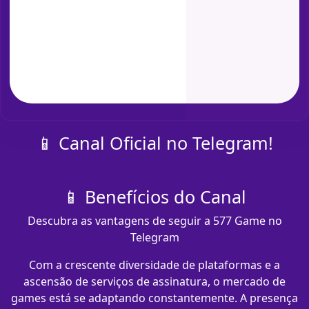
📱 Canal Oficial no Telegram!
📱 Benefícios do Canal
Descubra as vantagens de seguir a 577 Game no
Telegram
Com a crescente diversidade de plataformas e a
ascensão de serviços de assinatura, o mercado de
games está se adaptando constantemente. A presença