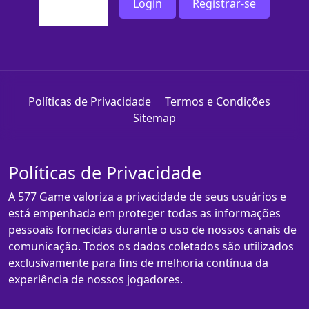
Login
Registrar-se
Políticas de Privacidade
Termos e Condições
Sitemap
Políticas de Privacidade
A 577 Game valoriza a privacidade de seus usuários e
está empenhada em proteger todas as informações
pessoais fornecidas durante o uso de nossos canais de
comunicação. Todos os dados coletados são utilizados
exclusivamente para fins de melhoria contínua da
experiência de nossos jogadores.