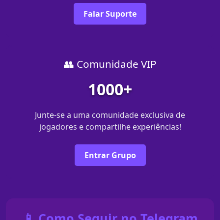
Falar Suporte
👥 Comunidade VIP
1000+
Junte-se a uma comunidade exclusiva de
jogadores e compartilhe experiências!
Entrar Grupo
📱 Como Seguir no Telegram