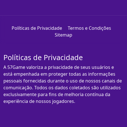
Políticas de Privacidade
Termos e Condições
Sitemap
Políticas de Privacidade
A 57Game valoriza a privacidade de seus usuários e
está empenhada em proteger todas as informações
pessoais fornecidas durante o uso de nossos canais de
comunicação. Todos os dados coletados são utilizados
exclusivamente para fins de melhoria contínua da
experiência de nossos jogadores.