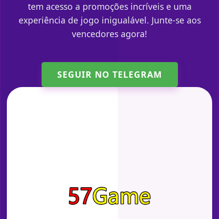
tem acesso a promoções incríveis e uma
experiência de jogo inigualável. Junte-se aos
vencedores agora!
SEGUIR NO TELEGRAM