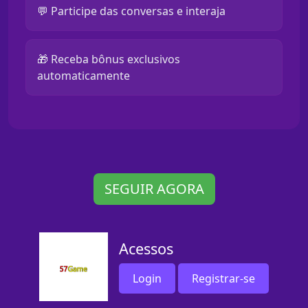
💬 Participe das conversas e interaja
🎁 Receba bônus exclusivos
automaticamente
SEGUIR AGORA
Acessos
Login
Registrar-se