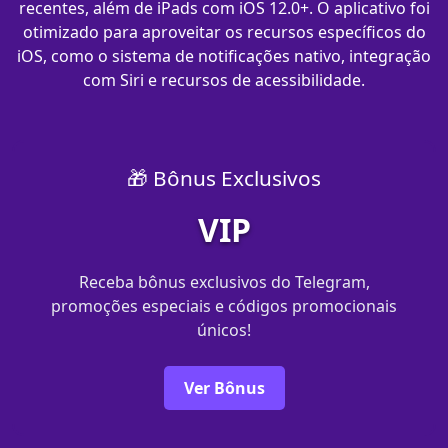
recentes, além de iPads com iOS 12.0+. O aplicativo foi
otimizado para aproveitar os recursos específicos do
iOS, como o sistema de notificações nativo, integração
com Siri e recursos de acessibilidade.
🎁 Bônus Exclusivos
VIP
Receba bônus exclusivos do Telegram,
promoções especiais e códigos promocionais
únicos!
Ver Bônus