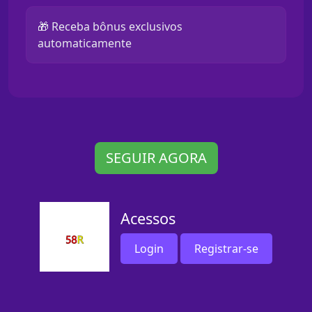
🎁 Receba bônus exclusivos
automaticamente
SEGUIR AGORA
Acessos
Login
Registrar-se