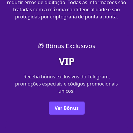
reduzir erros de digitação. Todas as informações são
tratadas com a máxima confidencialidade e são
protegidas por criptografia de ponta a ponta.
🎁 Bônus Exclusivos
VIP
Receba bônus exclusivos do Telegram,
promoções especiais e códigos promocionais
únicos!
Ver Bônus