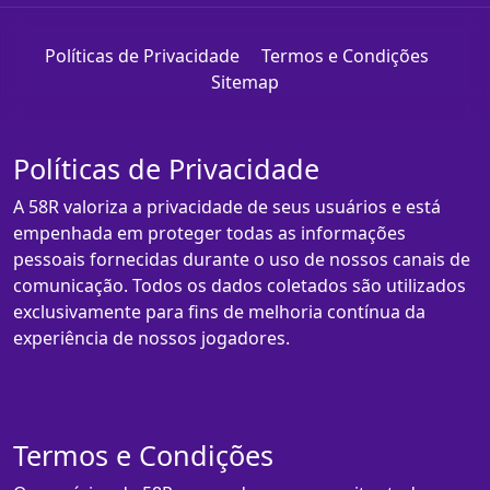
Políticas de Privacidade
Termos e Condições
Sitemap
Políticas de Privacidade
A 58R valoriza a privacidade de seus usuários e está
empenhada em proteger todas as informações
pessoais fornecidas durante o uso de nossos canais de
comunicação. Todos os dados coletados são utilizados
exclusivamente para fins de melhoria contínua da
experiência de nossos jogadores.
Termos e Condições