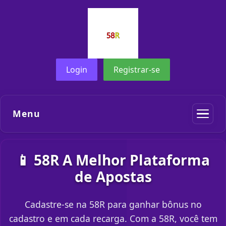
Login
Registrar-se
Menu
📱 58R A Melhor Plataforma
de Apostas
Cadastre-se na 58R para ganhar bônus no
cadastro e em cada recarga. Com a 58R, você tem