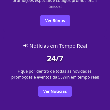
promoções especiais e códigos promocionais
únicos!
Ver Bônus
📢 Notícias em Tempo Real
24/7
Fique por dentro de todas as novidades,
promoções e eventos da 58Win em tempo real!
Ver Notícias