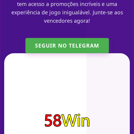
tem acesso a promoções incríveis e uma
experiência de jogo inigualável. Junte-se aos
vencedores agora!
SEGUIR NO TELEGRAM