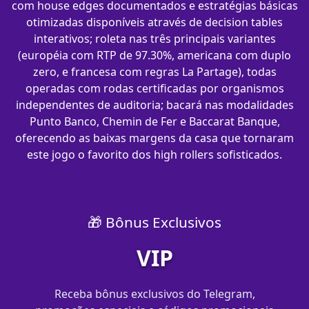
com house edges documentados e estratégias básicas
otimizadas disponíveis através de decision tables
interativos; roleta nas três principais variantes
(européia com RTP de 97.30%, americana com duplo
zero, e francesa com regras La Partage), todas
operadas com rodas certificadas por organismos
independentes de auditoria; bacará nas modalidades
Punto Banco, Chemin de Fer e Baccarat Banque,
oferecendo as baixas margens da casa que tornaram
este jogo o favorito dos high rollers sofisticados.
🎁 Bônus Exclusivos
VIP
Receba bônus exclusivos do Telegram,