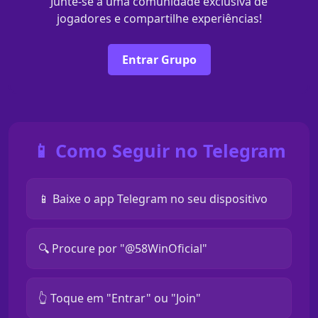
Junte-se a uma comunidade exclusiva de
jogadores e compartilhe experiências!
Entrar Grupo
📱 Como Seguir no Telegram
📱 Baixe o app Telegram no seu dispositivo
🔍 Procure por "@58WinOficial"
👆 Toque em "Entrar" ou "Join"