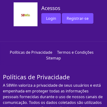
Acessos
Login
Registrar-se
Políticas de Privacidade
Termos e Condições
Sitemap
Políticas de Privacidade
A 58Win valoriza a privacidade de seus usuários e está
empenhada em proteger todas as informações
pessoais fornecidas durante o uso de nossos canais de
comunicação. Todos os dados coletados são utilizados