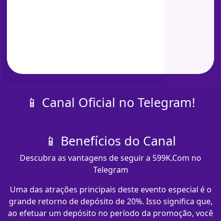
📱 Canal Oficial no Telegram!
📱 Benefícios do Canal
Descubra as vantagens de seguir a 599K.Com no
Telegram
Uma das atrações principais deste evento especial é o
grande retorno de depósito de 20%. Isso significa que,
ao efetuar um depósito no período da promoção, você