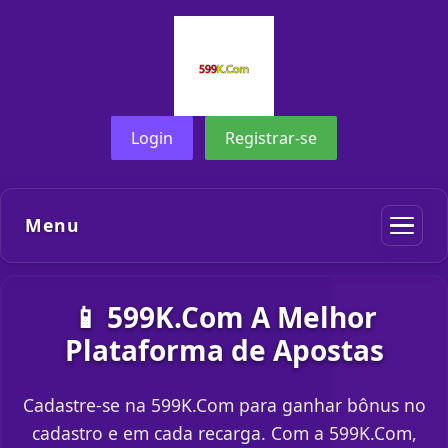
Login
Registrar-se
Menu
📱 599K.Com A Melhor
Plataforma de Apostas
Cadastre-se na 599K.Com para ganhar bônus no
cadastro e em cada recarga. Com a 599K.Com,