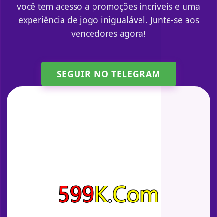
você tem acesso a promoções incríveis e uma
experiência de jogo inigualável. Junte-se aos
vencedores agora!
SEGUIR NO TELEGRAM