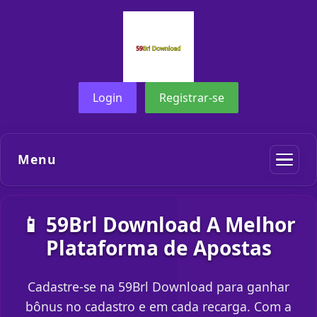
Login
Registrar-se
Menu
📱 59Brl Download A Melhor
Plataforma de Apostas
Cadastre-se na 59Brl Download para ganhar
bônus no cadastro e em cada recarga. Com a