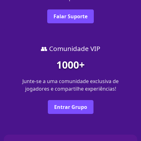
Falar Suporte
👥 Comunidade VIP
1000+
Junte-se a uma comunidade exclusiva de
jogadores e compartilhe experiências!
Entrar Grupo