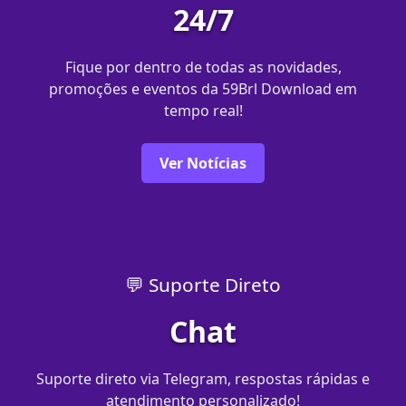
24/7
Fique por dentro de todas as novidades,
promoções e eventos da 59Brl Download em
tempo real!
Ver Notícias
💬 Suporte Direto
Chat
Suporte direto via Telegram, respostas rápidas e
atendimento personalizado!