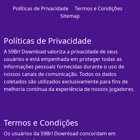
Políticas de Privacidade
Termos e Condições
Sitemap
Políticas de Privacidade
A 59Brl Download valoriza a privacidade de seus
usuários e está empenhada em proteger todas as
informações pessoais fornecidas durante o uso de
nossos canais de comunicação. Todos os dados
coletados são utilizados exclusivamente para fins de
melhoria contínua da experiência de nossos jogadores.
Termos e Condições
Os usuários da 59Brl Download concordam em