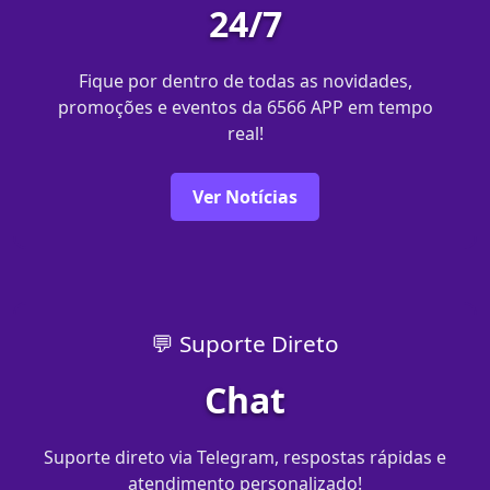
24/7
Fique por dentro de todas as novidades,
promoções e eventos da 6566 APP em tempo
real!
Ver Notícias
💬 Suporte Direto
Chat
Suporte direto via Telegram, respostas rápidas e
atendimento personalizado!