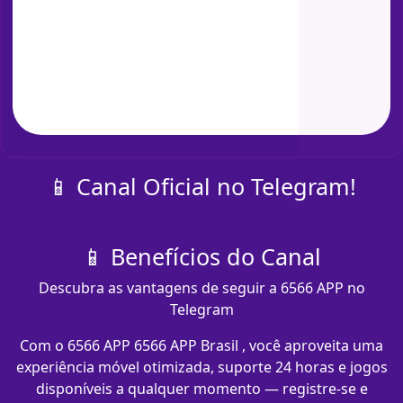
📱 Canal Oficial no Telegram!
📱 Benefícios do Canal
Descubra as vantagens de seguir a 6566 APP no
Telegram
Com o 6566 APP 6566 APP Brasil , você aproveita uma
experiência móvel otimizada, suporte 24 horas e jogos
disponíveis a qualquer momento — registre-se e