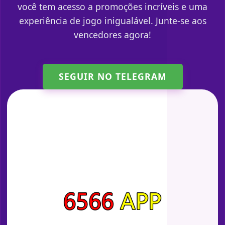
você tem acesso a promoções incríveis e uma
experiência de jogo inigualável. Junte-se aos
vencedores agora!
SEGUIR NO TELEGRAM