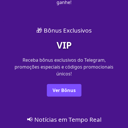
ganhe!
🎁 Bônus Exclusivos
VIP
Receba bônus exclusivos do Telegram,
promoções especiais e códigos promocionais
únicos!
Ver Bônus
📢 Notícias em Tempo Real