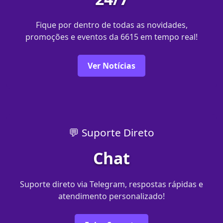
Fique por dentro de todas as novidades,
promoções e eventos da 6615 em tempo real!
Ver Notícias
💬 Suporte Direto
Chat
Suporte direto via Telegram, respostas rápidas e
atendimento personalizado!