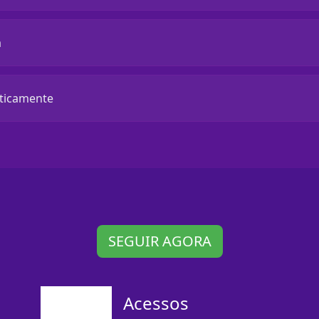
a
aticamente
SEGUIR AGORA
Acessos