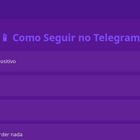
📱 Como Seguir no Telegram
ositivo
erder nada