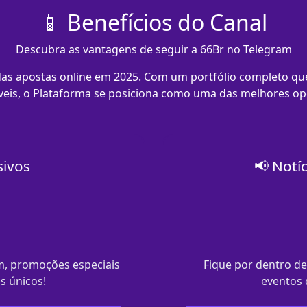
📱 Benefícios do Canal
Descubra as vantagens de seguir a 66Br no Telegram
 apostas online em 2025. Com um portfólio completo que in
íveis, o Plataforma se posiciona como uma das melhores op
sivos
📢 Notí
m, promoções especiais
Fique por dentro d
s únicos!
eventos 