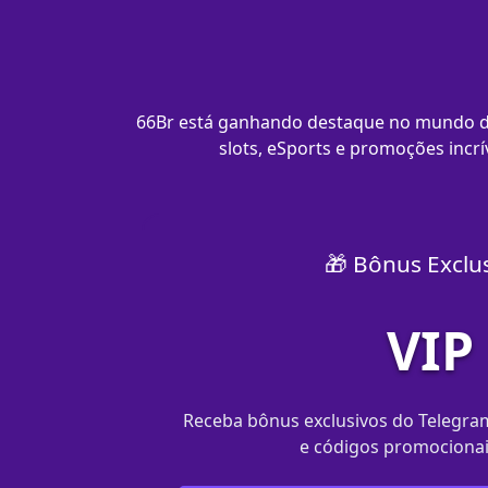
66Br está ganhando destaque no mundo das
slots, eSports e promoções incr
🎁 Bônus Exclu
VIP
Receba bônus exclusivos do Telegra
e códigos promocionai