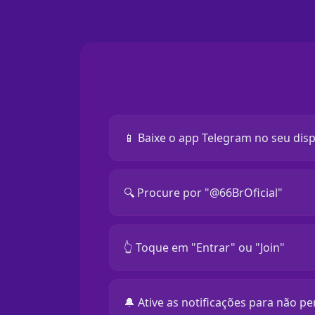
📱 Baixe o app Telegram no seu disp
🔍 Procure por "@66BrOficial"
👆 Toque em "Entrar" ou "Join"
🔔 Ative as notificações para não p