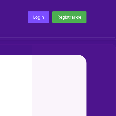
Login
Registrar-se