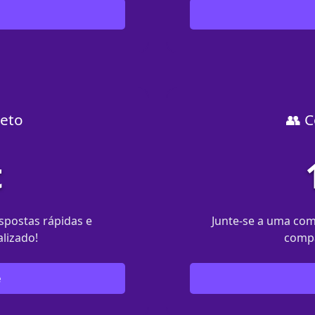
reto
👥 
t
espostas rápidas e
Junte-se a uma com
lizado!
compa
e