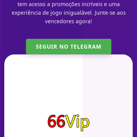
tem acesso a promoções incríveis e uma
experiência de jogo inigualável. Junte-se aos
vencedores agora!
SEGUIR NO TELEGRAM