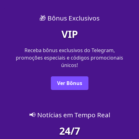
🎁 Bônus Exclusivos
VIP
Receba bônus exclusivos do Telegram,
promoções especiais e códigos promocionais
únicos!
Ver Bônus
📢 Notícias em Tempo Real
24/7