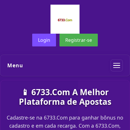
Login
Registrar-se
Menu
📱 6733.Com A Melhor
Plataforma de Apostas
Cadastre-se na 6733.Com para ganhar bônus no
cadastro e em cada recarga. Com a 6733.Com,