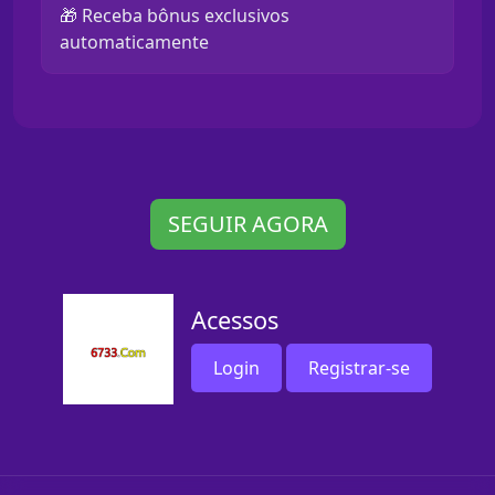
🎁 Receba bônus exclusivos
automaticamente
SEGUIR AGORA
Acessos
Login
Registrar-se