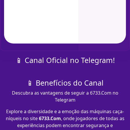
📱 Canal Oficial no Telegram!
📱 Benefícios do Canal
Descubra as vantagens de seguir a 6733.Com no
Telegram
Explore a diversidade e a emoção das máquinas caça-
níqueis no site
6733.Com
, onde jogadores de todas as
experiências podem encontrar segurança e