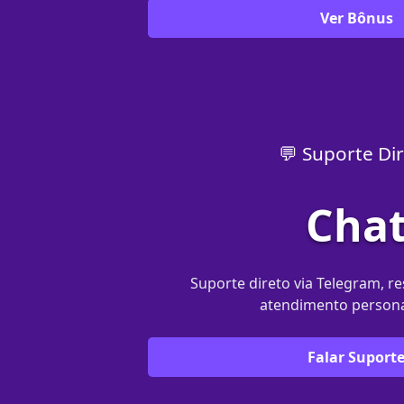
Ver Bônus
💬 Suporte Di
Cha
Suporte direto via Telegram, r
atendimento persona
Falar Suport