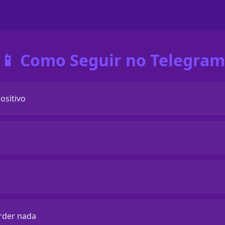
📱 Como Seguir no Telegram
ositivo
erder nada