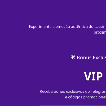
Experimente a emoção autêntica do cassino 
próxim
🎁 Bônus Exclu
VIP
Receba bônus exclusivos do Telegra
e códigos promocionai