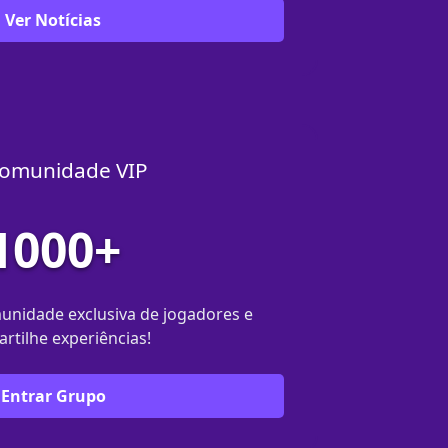
Ver Notícias
Comunidade VIP
1000+
unidade exclusiva de jogadores e
rtilhe experiências!
Entrar Grupo