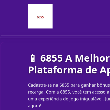
📱 6855 A Melhor
Plataforma de A
Cadastre-se na 6855 para ganhar bônus
recarga. Com a 6855, você tem acesso a
uma experiência de jogo inigualável. J
agora!