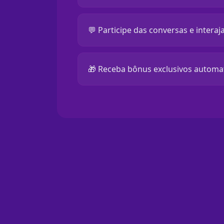
💬 Participe das conversas e interaj
🎁 Receba bônus exclusivos autom