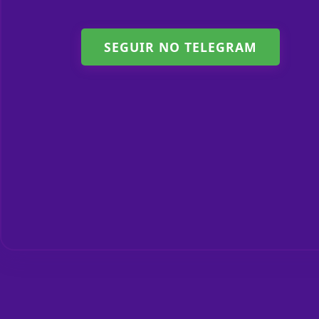
SEGUIR NO TELEGRAM