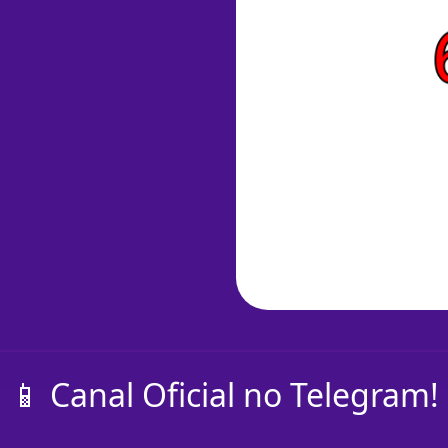
📱 Canal Oficial no Telegram!