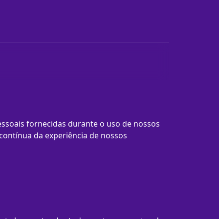
essoais fornecidas durante o uso de nossos
 contínua da experiência de nossos