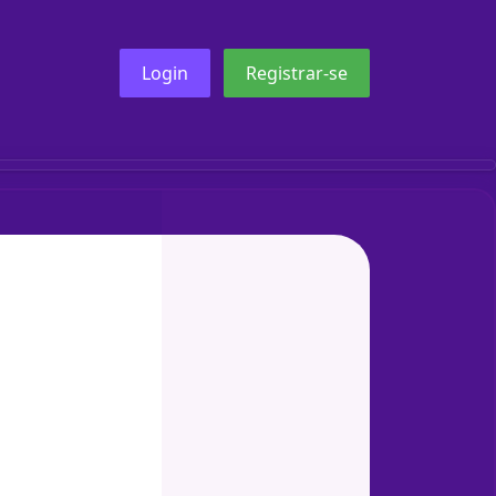
Login
Registrar-se