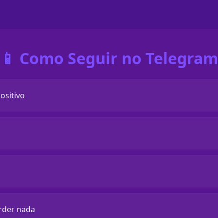
📱 Como Seguir no Telegram
ositivo
erder nada