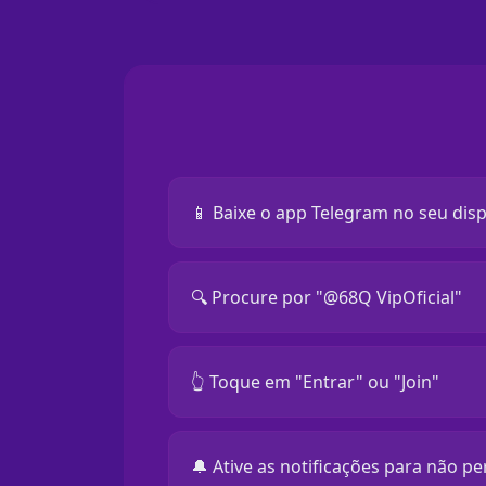
📱 Baixe o app Telegram no seu disp
🔍 Procure por "@68Q VipOficial"
👆 Toque em "Entrar" ou "Join"
🔔 Ative as notificações para não p