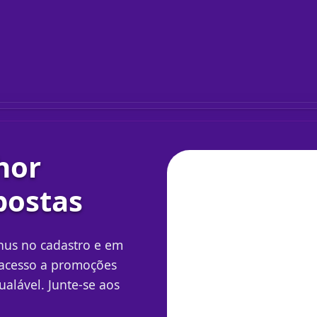
hor
postas
nus no cadastro e em
 acesso a promoções
ualável. Junte-se aos