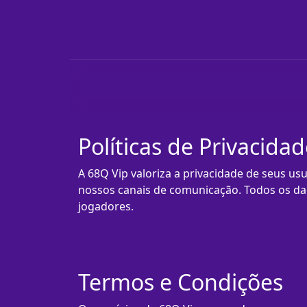
Políticas de Privacida
A 68Q Vip valoriza a privacidade de seus u
nossos canais de comunicação. Todos os dad
jogadores.
Termos e Condições