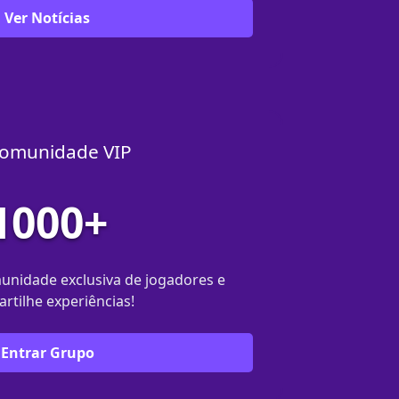
Ver Notícias
Comunidade VIP
1000+
unidade exclusiva de jogadores e
rtilhe experiências!
Entrar Grupo