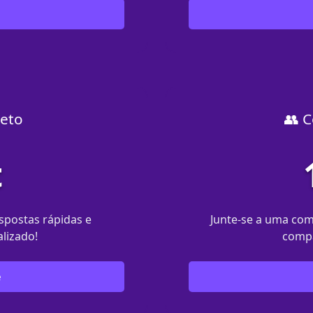
reto
👥 
t
espostas rápidas e
Junte-se a uma com
lizado!
compa
e