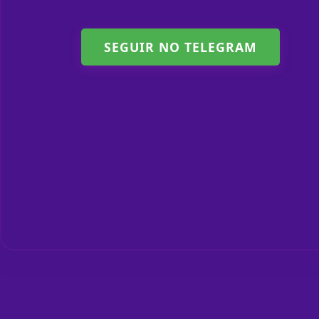
SEGUIR NO TELEGRAM