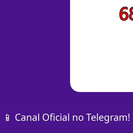
📱 Canal Oficial no Telegram!