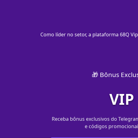
Como líder no setor, a plataforma 68Q Vip
🎁 Bônus Exclu
VIP
Receba bônus exclusivos do Telegra
e códigos promocionai