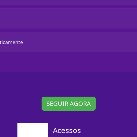
a
aticamente
SEGUIR AGORA
Acessos