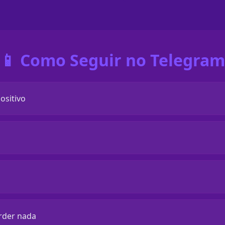
📱 Como Seguir no Telegram
ositivo
erder nada