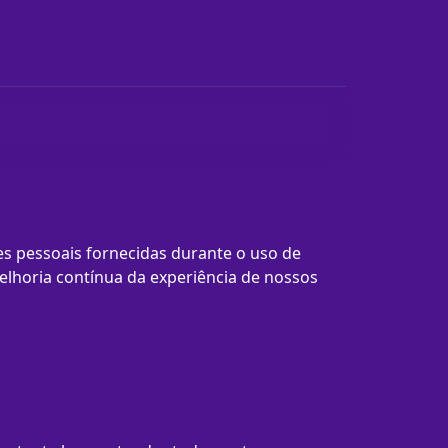
s pessoais fornecidas durante o uso de
elhoria contínua da experiência de nossos