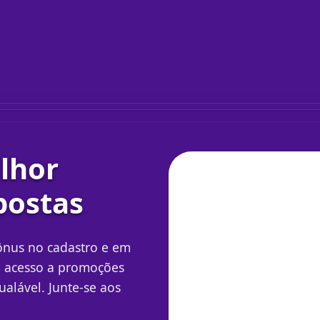
lhor
postas
ônus no cadastro e em
m acesso a promoções
ualável. Junte-se aos