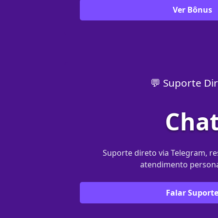
Ver Bônus
💬 Suporte Di
Cha
Suporte direto via Telegram, r
atendimento persona
Falar Suport