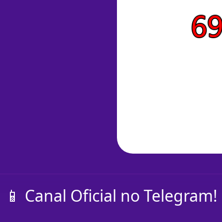
📱 Canal Oficial no Telegram!