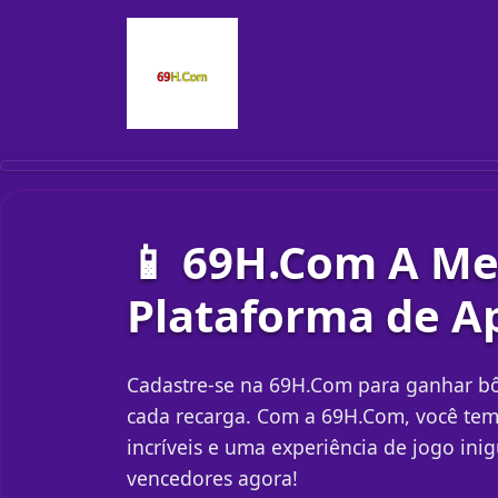
📱 69H.Com A Me
Plataforma de A
Cadastre-se na 69H.Com para ganhar b
cada recarga. Com a 69H.Com, você te
incríveis e uma experiência de jogo inig
vencedores agora!