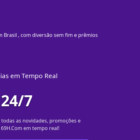
 Brasil , com diversão sem fim e prêmios
cias em Tempo Real
24/7
e todas as novidades, promoções e
 69H.Com em tempo real!