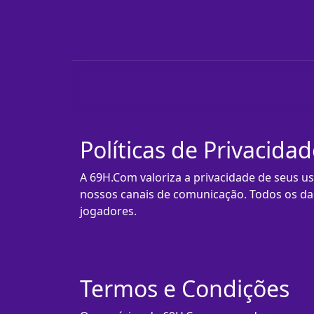
Políticas de Privacida
A 69H.Com valoriza a privacidade de seus 
nossos canais de comunicação. Todos os dad
jogadores.
Termos e Condições