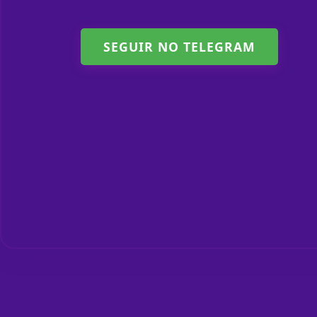
SEGUIR NO TELEGRAM