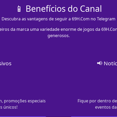
📱 Benefícios do Canal
Descubra as vantagens de seguir a 69H.Com no Telegram
eiros da marca uma variedade enorme de jogos da 69H.Com
generosos.
sivos
📢 Notí
m, promoções especiais
Fique por dentro d
s únicos!
eventos da