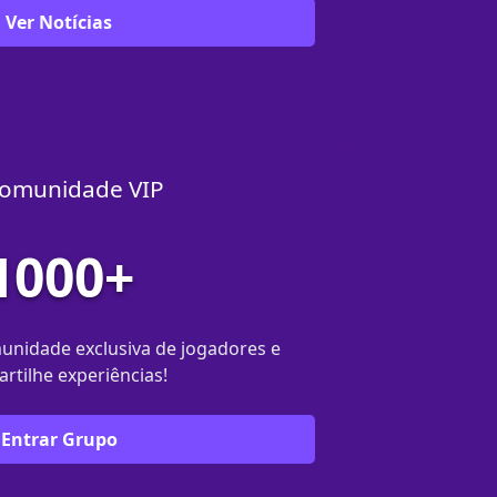
Ver Notícias
Comunidade VIP
1000+
unidade exclusiva de jogadores e
rtilhe experiências!
Entrar Grupo