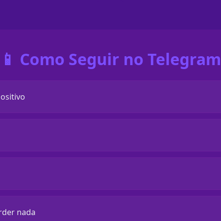
📱 Como Seguir no Telegram
ositivo
erder nada