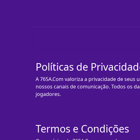
Políticas de Privacida
A 765A.Com valoriza a privacidade de seus
nossos canais de comunicação. Todos os dad
jogadores.
Termos e Condições