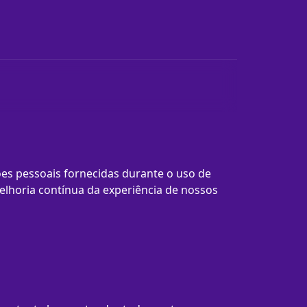
es pessoais fornecidas durante o uso de
elhoria contínua da experiência de nossos