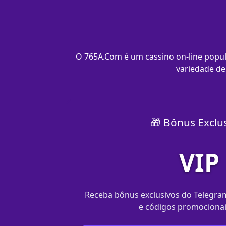
O 765A.Com é um cassino on-line popul
variedade de 
🎁 Bônus Exclu
VIP
Receba bônus exclusivos do Telegra
e códigos promocionai