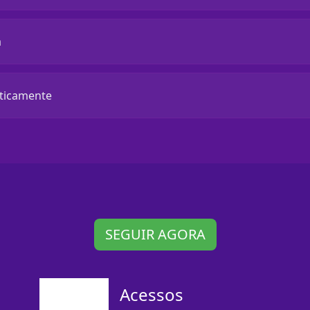
a
aticamente
SEGUIR AGORA
Acessos