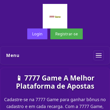
Login
Registrar-se
Menu
📱 7777 Game A Melhor
Plataforma de Apostas
Cadastre-se na 7777 Game para ganhar bônus no
cadastro e em cada recarga. Com a 7777 Game,