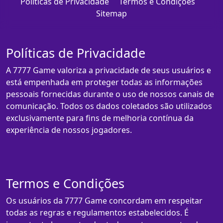
Políticas de Privacidade
Termos e Condições
Sitemap
Políticas de Privacidade
A 7777 Game valoriza a privacidade de seus usuários e
está empenhada em proteger todas as informações
pessoais fornecidas durante o uso de nossos canais de
comunicação. Todos os dados coletados são utilizados
exclusivamente para fins de melhoria contínua da
experiência de nossos jogadores.
Termos e Condições
Os usuários da 7777 Game concordam em respeitar
todas as regras e regulamentos estabelecidos. É