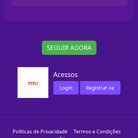
SEGUIR AGORA
Acessos
Login
Registrar-se
Políticas de Privacidade
Termos e Condições