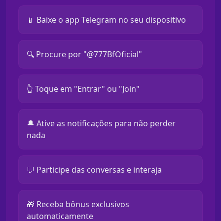
📱 Baixe o app Telegram no seu dispositivo
🔍 Procure por "@777BfOficial"
👆 Toque em "Entrar" ou "Join"
🔔 Ative as notificações para não perder
nada
💬 Participe das conversas e interaja
🎁 Receba bônus exclusivos
automaticamente