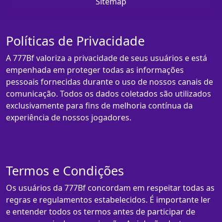
Sitemap
Políticas de Privacidade
A 777Bf valoriza a privacidade de seus usuários e está
empenhada em proteger todas as informações
pessoais fornecidas durante o uso de nossos canais de
comunicação. Todos os dados coletados são utilizados
exclusivamente para fins de melhoria contínua da
experiência de nossos jogadores.
Termos e Condições
Os usuários da 777Bf concordam em respeitar todas as
regras e regulamentos estabelecidos. É importante ler
e entender todos os termos antes de participar de