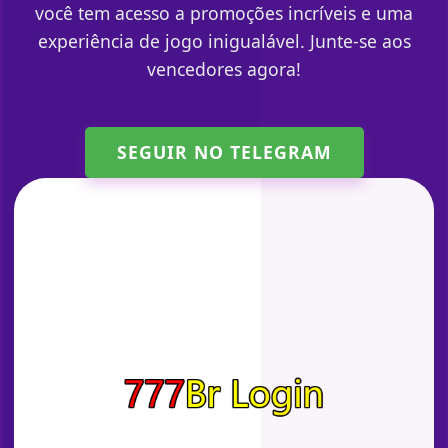
você tem acesso a promoções incríveis e uma
experiência de jogo inigualável. Junte-se aos
vencedores agora!
SEGUIR NO TELEGRAM