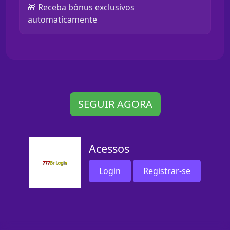
🎁 Receba bônus exclusivos
automaticamente
SEGUIR AGORA
Acessos
Login
Registrar-se