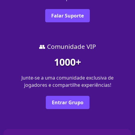
Falar Suporte
👥 Comunidade VIP
1000+
Junte-se a uma comunidade exclusiva de
jogadores e compartilhe experiências!
Entrar Grupo