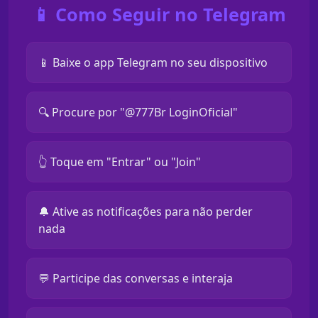
📱 Como Seguir no Telegram
📱 Baixe o app Telegram no seu dispositivo
🔍 Procure por "@777Br LoginOficial"
👆 Toque em "Entrar" ou "Join"
🔔 Ative as notificações para não perder
nada
💬 Participe das conversas e interaja