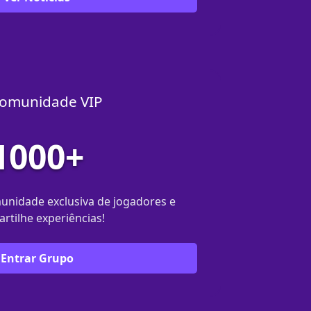
Comunidade VIP
1000+
unidade exclusiva de jogadores e
rtilhe experiências!
Entrar Grupo