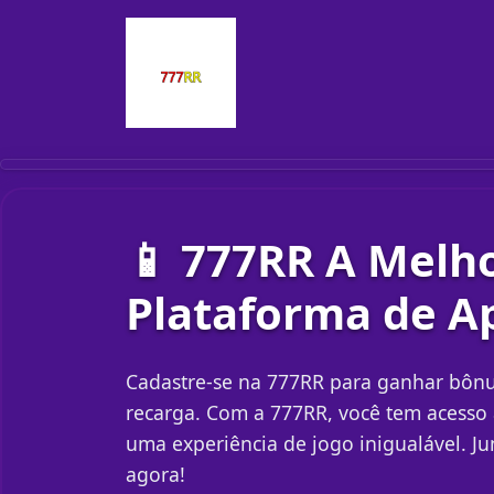
📱 777RR A Melh
Plataforma de A
Cadastre-se na 777RR para ganhar bônu
recarga. Com a 777RR, você tem acesso 
uma experiência de jogo inigualável. J
agora!