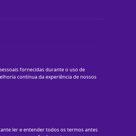
pessoais fornecidas durante o uso de
elhoria contínua da experiência de nossos
ante ler e entender todos os termos antes