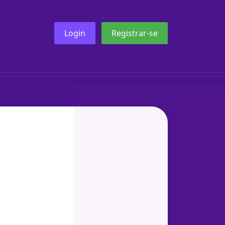
Login
Registrar-se