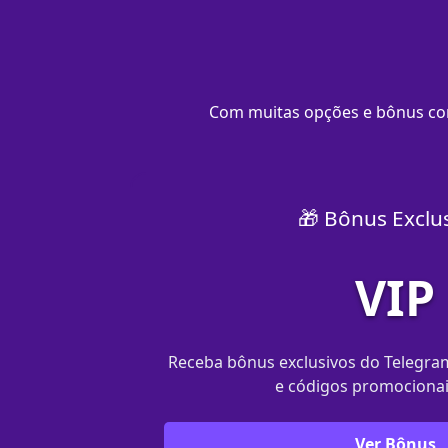
Com muitas opções e bônus cont
🎁 Bônus Exclu
VIP
Receba bônus exclusivos do Telegra
e códigos promocionai
Ver Bônus