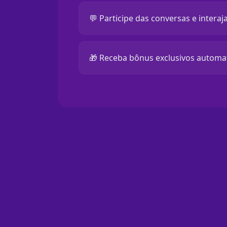
💬 Participe das conversas e interaj
🎁 Receba bônus exclusivos autom