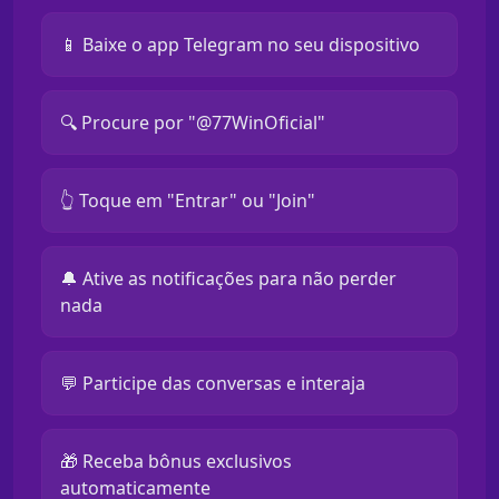
📱 Baixe o app Telegram no seu dispositivo
🔍 Procure por "@77WinOficial"
👆 Toque em "Entrar" ou "Join"
🔔 Ative as notificações para não perder
nada
💬 Participe das conversas e interaja
🎁 Receba bônus exclusivos
automaticamente