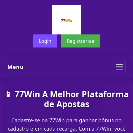
Login
Registrar-se
Menu
📱 77Win A Melhor Plataforma
de Apostas
Cadastre-se na 77Win para ganhar bônus no
cadastro e em cada recarga. Com a 77Win, você