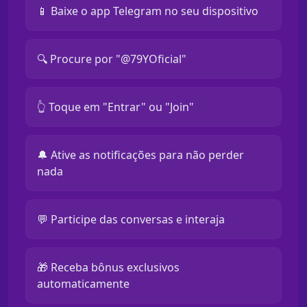
📱 Baixe o app Telegram no seu dispositivo
🔍 Procure por "@79YOficial"
👆 Toque em "Entrar" ou "Join"
🔔 Ative as notificações para não perder
nada
💬 Participe das conversas e interaja
🎁 Receba bônus exclusivos
automaticamente