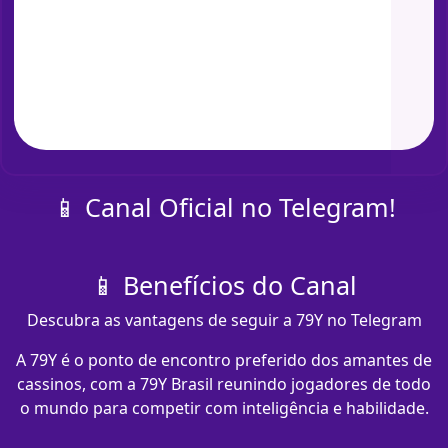
📱 Canal Oficial no Telegram!
📱 Benefícios do Canal
Descubra as vantagens de seguir a 79Y no Telegram
A 79Y é o ponto de encontro preferido dos amantes de
cassinos, com a 79Y Brasil reunindo jogadores de todo
o mundo para competir com inteligência e habilidade.