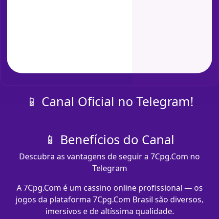
📱 Canal Oficial no Telegram!
📱 Benefícios do Canal
Descubra as vantagens de seguir a 7Cpg.Com no
Telegram
A 7Cpg.Com é um cassino online profissional — os
jogos da plataforma 7Cpg.Com Brasil são diversos,
imersivos e de altíssima qualidade.