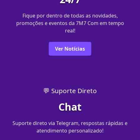
Fique por dentro de todas as novidades,
promoções e eventos da 7M7 Com em tempo
real!
Ver Notícias
💬 Suporte Direto
Chat
Suporte direto via Telegram, respostas rápidas e
atendimento personalizado!