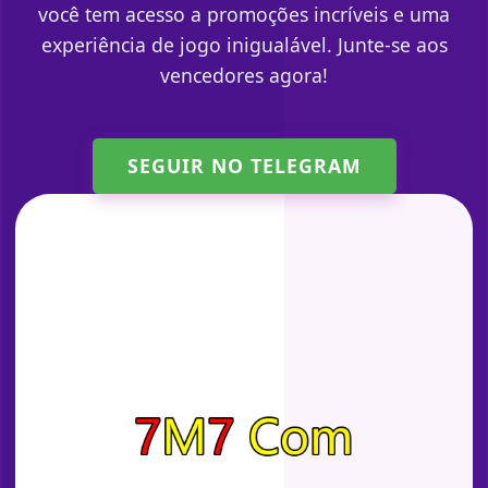
você tem acesso a promoções incríveis e uma
experiência de jogo inigualável. Junte-se aos
vencedores agora!
SEGUIR NO TELEGRAM