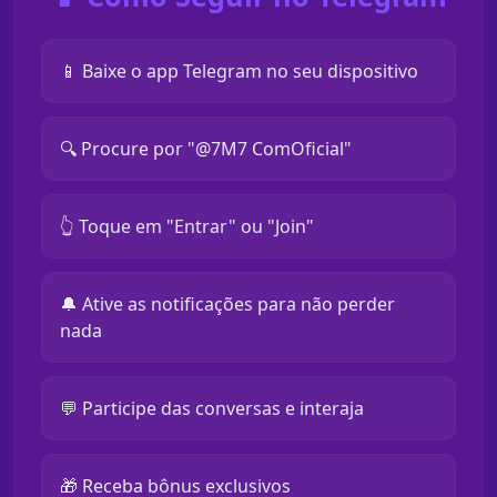
📱 Baixe o app Telegram no seu dispositivo
🔍 Procure por "@7M7 ComOficial"
👆 Toque em "Entrar" ou "Join"
🔔 Ative as notificações para não perder
nada
💬 Participe das conversas e interaja
🎁 Receba bônus exclusivos