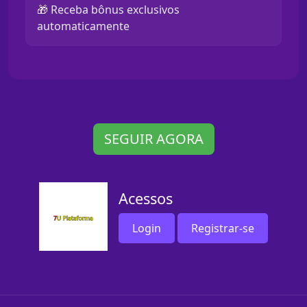
🎁 Receba bônus exclusivos
automaticamente
SEGUIR AGORA
Acessos
Login
Registrar-se