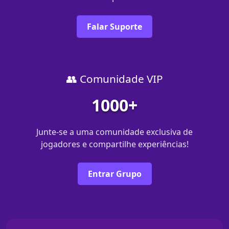
Falar Suporte
👥 Comunidade VIP
1000+
Junte-se a uma comunidade exclusiva de
jogadores e compartilhe experiências!
Entrar Grupo