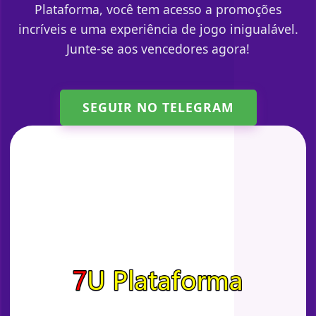
Plataforma, você tem acesso a promoções
incríveis e uma experiência de jogo inigualável.
Junte-se aos vencedores agora!
SEGUIR NO TELEGRAM