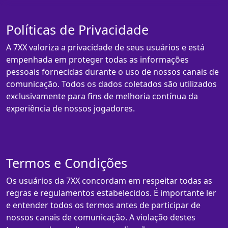
Políticas de Privacidade
A 7XX valoriza a privacidade de seus usuários e está
empenhada em proteger todas as informações
pessoais fornecidas durante o uso de nossos canais de
comunicação. Todos os dados coletados são utilizados
exclusivamente para fins de melhoria contínua da
experiência de nossos jogadores.
Termos e Condições
Os usuários da 7XX concordam em respeitar todas as
regras e regulamentos estabelecidos. É importante ler
e entender todos os termos antes de participar de
nossos canais de comunicação. A violação destes