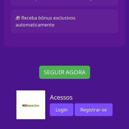
🎁 Receba bônus exclusivos
automaticamente
SEGUIR AGORA
Acessos
Login
Registrar-se