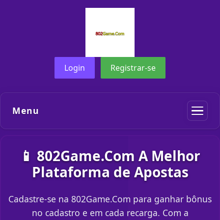
Login
Registrar-se
Menu
📱 802Game.Com A Melhor
Plataforma de Apostas
Cadastre-se na 802Game.Com para ganhar bônus
no cadastro e em cada recarga. Com a