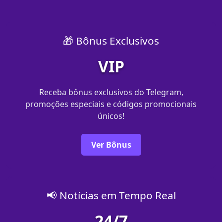
🎁 Bônus Exclusivos
VIP
Receba bônus exclusivos do Telegram,
promoções especiais e códigos promocionais
únicos!
Ver Bônus
📢 Notícias em Tempo Real
24/7