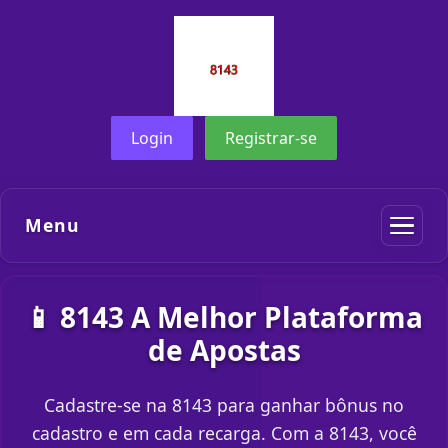
Login
Registrar-se
Menu
📱 8143 A Melhor Plataforma
de Apostas
Cadastre-se na 8143 para ganhar bônus no
cadastro e em cada recarga. Com a 8143, você