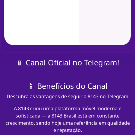
📱 Canal Oficial no Telegram!
📱 Benefícios do Canal
Descubra as vantagens de seguir a 8143 no Telegram
A 8143 criou uma plataforma móvel moderna e
sofisticada — a 8143 Brasil está em constante
crescimento, sendo hoje uma referência em qualidade
e reputação.