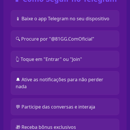
📱 Baixe o app Telegram no seu dispositivo
🔍 Procure por "@81GG.ComOficial"
👆 Toque em "Entrar" ou "Join"
🔔 Ative as notificações para não perder
nada
💬 Participe das conversas e interaja
🎁 Receba bônus exclusivos