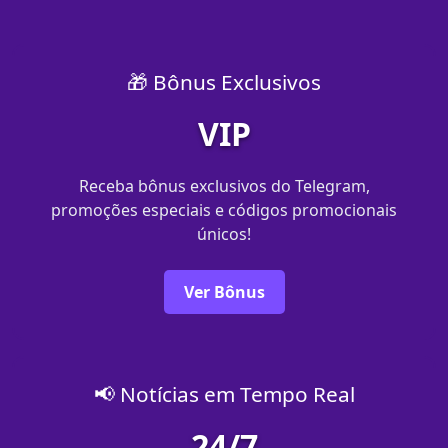
🎁 Bônus Exclusivos
VIP
Receba bônus exclusivos do Telegram,
promoções especiais e códigos promocionais
únicos!
Ver Bônus
📢 Notícias em Tempo Real
24/7