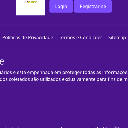
Login
Registrar-se
Políticas de Privacidade
Termos e Condições
Sitemap
de
suários e está empenhada em proteger todas as informaçõe
os coletados são utilizados exclusivamente para fins de m