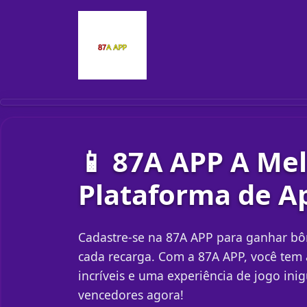
📱 87A APP A Me
Plataforma de A
Cadastre-se na 87A APP para ganhar bô
cada recarga. Com a 87A APP, você tem
incríveis e uma experiência de jogo inig
vencedores agora!