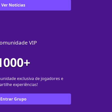
Ver Notícias
Comunidade VIP
1000+
unidade exclusiva de jogadores e
rtilhe experiências!
Entrar Grupo