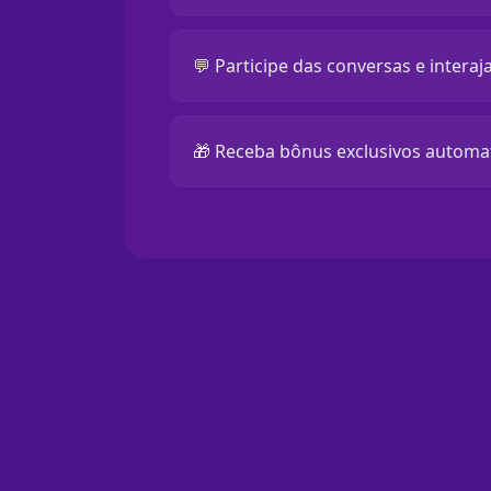
💬 Participe das conversas e interaj
🎁 Receba bônus exclusivos autom