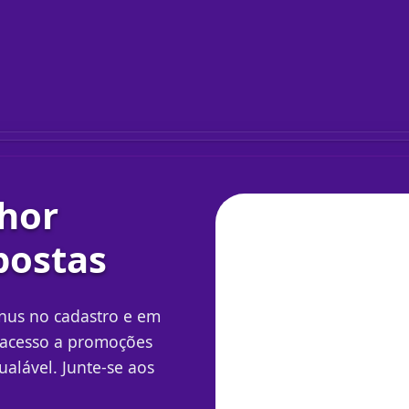
lhor
postas
nus no cadastro e em
 acesso a promoções
ualável. Junte-se aos