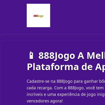
📱 888Jogo A Me
Plataforma de A
Cadastre-se na 888Jogo para ganhar bô
cada recarga. Com a 888Jogo, você tem
incríveis e uma experiência de jogo inig
vencedores agora!