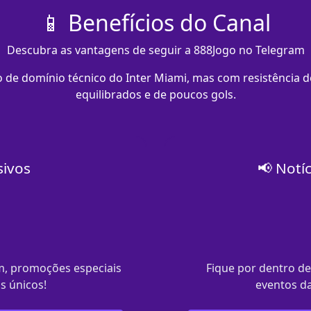
📱 Benefícios do Canal
Descubra as vantagens de seguir a 888Jogo no Telegram
 de domínio técnico do Inter Miami, mas com resistência de
equilibrados e de poucos gols.
sivos
📢 Notí
m, promoções especiais
Fique por dentro d
s únicos!
eventos d