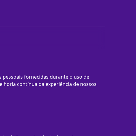
s pessoais fornecidas durante o uso de
elhoria contínua da experiência de nossos