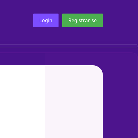
Login
Registrar-se