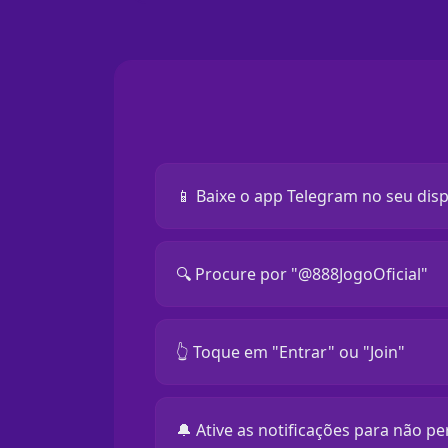
📱 Baixe o app Telegram no seu disp
🔍 Procure por "@888JogoOficial"
👆 Toque em "Entrar" ou "Join"
🔔 Ative as notificações para não p