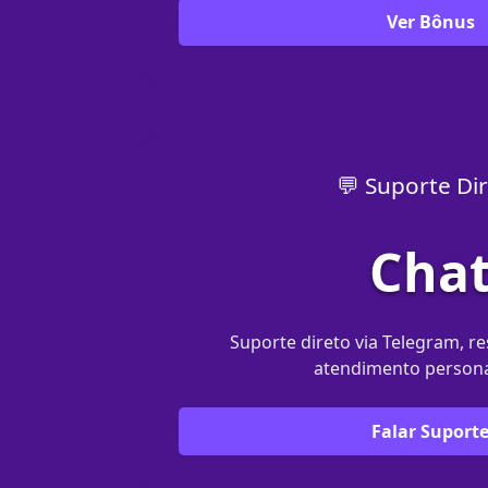
Ver Bônus
💬 Suporte Di
Cha
Suporte direto via Telegram, r
atendimento persona
Falar Suport