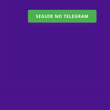
SEGUIR NO TELEGRAM