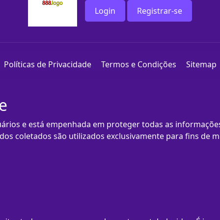
Login
Registrar-se
Políticas de Privacidade
Termos e Condições
Sitemap
de
suários e está empenhada em proteger todas as informaçõe
os coletados são utilizados exclusivamente para fins de m