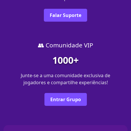
Falar Suporte
👥 Comunidade VIP
1000+
Junte-se a uma comunidade exclusiva de
jogadores e compartilhe experiências!
Entrar Grupo