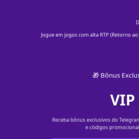
D
Jogue em jogos com alta RTP (Retorno ao 
🎁 Bônus Exclu
VIP
Receba bônus exclusivos do Telegra
e códigos promocionai