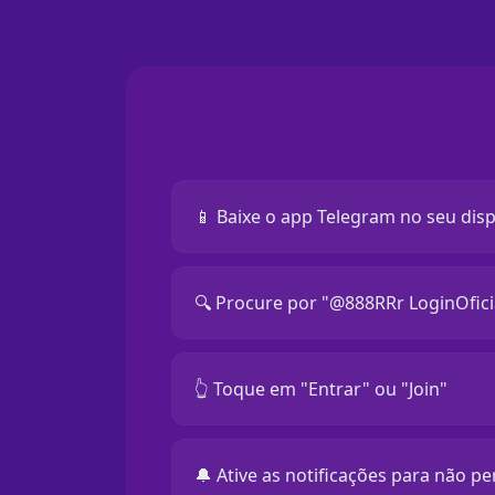
📱 Baixe o app Telegram no seu disp
🔍 Procure por "@888RRr LoginOfici
👆 Toque em "Entrar" ou "Join"
🔔 Ative as notificações para não p