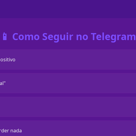
📱 Como Seguir no Telegram
ositivo
al"
erder nada