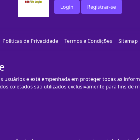
Login
Registrar-se
Políticas de Privacidade
Termos e Condições
Sitemap
de
eus usuários e está empenhada em proteger todas as infor
os coletados são utilizados exclusivamente para fins de m