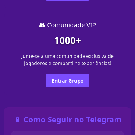
👥 Comunidade VIP
1000+
Junte-se a uma comunidade exclusiva de
jogadores e compartilhe experiências!
Entrar Grupo
📱 Como Seguir no Telegram