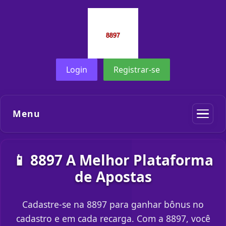
Login
Registrar-se
Menu
📱 8897 A Melhor Plataforma
de Apostas
Cadastre-se na 8897 para ganhar bônus no
cadastro e em cada recarga. Com a 8897, você