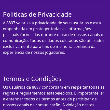
Políticas de Privacidade
A 8897 valoriza a privacidade de seus usuários e está
empenhada em proteger todas as informações
pessoais fornecidas durante o uso de nossos canais de
comunicação. Todos os dados coletados são utilizados
exclusivamente para fins de melhoria contínua da
experiência de nossos jogadores.
Termos e Condições
Os usuários da 8897 concordam em respeitar todas as
regras e regulamentos estabelecidos. É importante ler
e entender todos os termos antes de participar de
nossos canais de comunicação. A violação destes